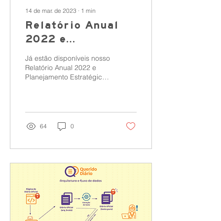
14 de mar. de 2023
∙
1
min
Relatório Anual
2022 e
Planejamento
Já estão disponíveis nosso
Estratégico 2023
Relatório Anual 2022 e
Planejamento Estratégico
2023!
64
0