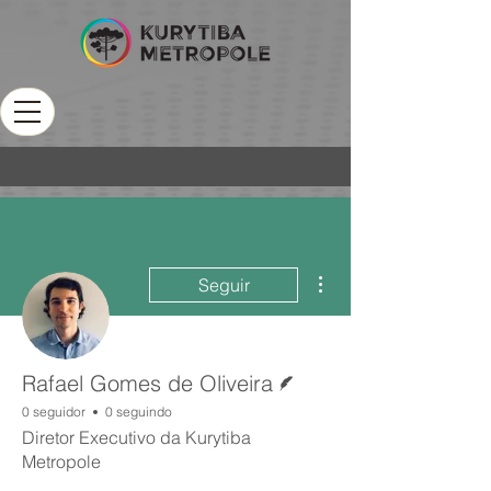
Mais ações
Seguir
Escritor
Rafael Gomes de Oliveira
0 seguidor
0 seguindo
Diretor Executivo da Kurytiba
Metropole