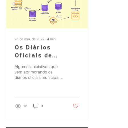
25 de mai. de 2022
∙
4
min
Os Diários
Oficiais de
Curitiba em Dados
Algumas iniciativas que
Abertos
vem aprimorando os
diários oficiais municipais
no âmbito dos dados
abertos
12
0