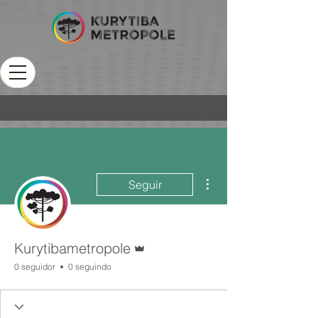
Mais ações
Seguir
Administrador
Kurytibametropole
0 seguidor
0 seguindo