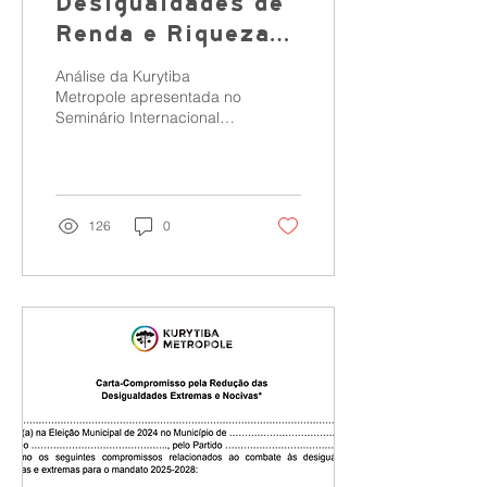
Desigualdades de
Renda e Riqueza
na RMC: Reflexões
Análise da Kurytiba
e Propostas
Metropole apresentada no
Seminário Internacional
UKN 2024, realizado em
Curitiba, revela
disparidades
socioeconômicas...
126
0