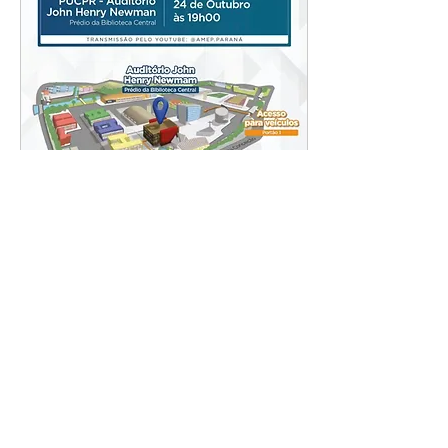
11 de out. de 2024
∙
1
min
Convite para a 2ª
Audiência Pública
do PDUI
Participe da 2ª Audiência
Pública do Plano de
Desenvolvimento Urbano
Integrado (PDUI) da
Região Metropolitana de
Curitiba (RMC)
3
0