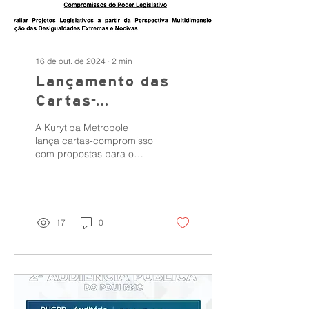
16 de out. de 2024
∙
2
min
Lançamento das
Cartas-
Compromisso pela
A Kurytiba Metropole
Redução das
lança cartas-compromisso
com propostas para o
Desigualdades
executivo e legislativo
Extremas e
combaterem as
desigualdades extremas
Nocivas
e...
17
0