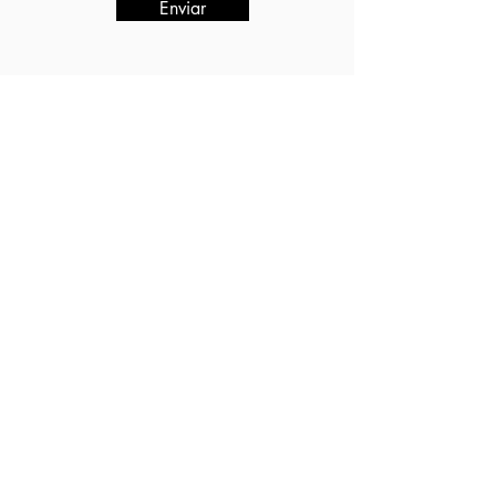
Enviar
contato@kurytibametropole.org
RECEBA NOTÍCIAS POR E-MAIL
Enviar