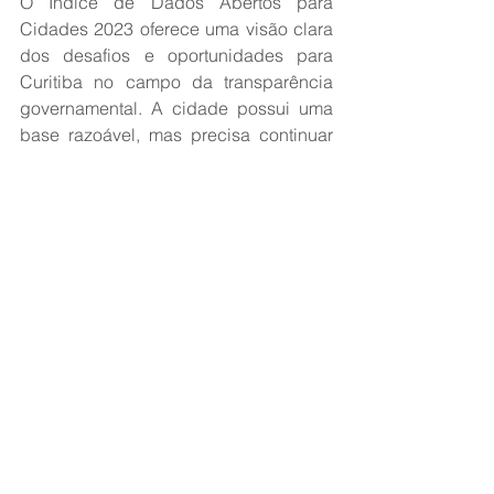
O Índice de Dados Abertos para 
Cidades 2023 oferece uma visão clara 
dos desafios e oportunidades para 
Curitiba no campo da transparência 
governamental. A cidade possui uma 
base razoável, mas precisa continuar 
avançando para garantir que a 
abertura de dados não apenas melhore 
a classificação no índice, mas também 
contribua para uma gestão pública 
mais eficiente e participativa. 
A Kurytiba Metropole, como integrante 
do Comitê Técnico de Dados Abertos 
de Curitiba, pode desempenhar um 
papel crucial na promoção e cobrança 
de maior transparência, incentivando o 
uso de dados abertos para o benefício 
de toda a comunidade.