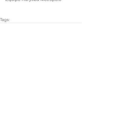
Tags:
Curitiba
Ações Transversais
PDUI
Metrópole
Ações Transversais
Ver tudo
Posts recentes