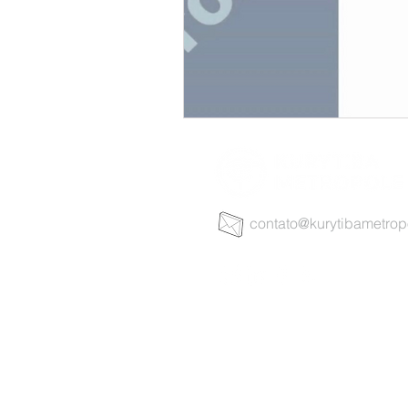
contato@kurytibametrop